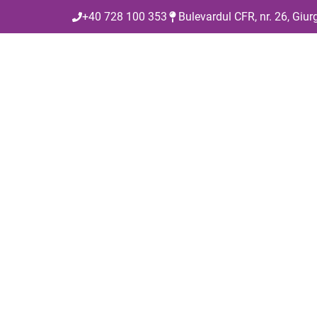
+40 728 100 353
Bulevardul CFR, nr. 26, Giur