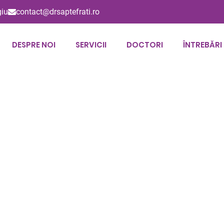
giu
contact@drsaptefrati.ro
DESPRE NOI
SERVICII
DOCTORI
ÎNTREBĂRI
Zâmbetul tău,